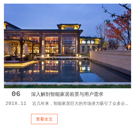
06
深入解剖智能家居前景与用户需求
近几年来，智能家居巨大的市场潜力吸引了众多企业纷纷踏至而来，为能够抢占这块蛋糕做着充分的准备。然而，看似已经迈上大好之路的智能家居，却没有产生厂商所期待的那种效果。随着市场普及的不断扩大，智能家居也将会迎来低价时代，这其中离不开房地产商的推助以及物联网技术的发展。 智能家居前景分析 智能家居一直以来留给大家的印象，多半也就是高科技、方便，什么远程、实时、定时控制，再有灯光控制、窗帘...
2018.11
查看全文