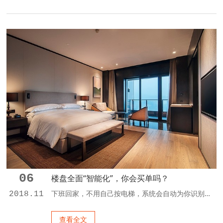
06
楼盘全面“智能化”，你会买单吗？
下班回家，不用自己按电梯，系统会自动为你识别回家的楼层；夏日炎炎，远程遥控家中的空调，到家即可舒舒服服“叹凉风”；人在车库就能提前启动家中的烤炉，家中空气质量能随时监测，小区里萌萌的机器人保安在四处巡逻……近期，记者走访发现，广州不少新盘刮起了“智能风”，诸如此类在高科技大片中看到的场景，有望变为现实。 楼盘从智能家居向智慧小区跨越 “只要在手机里安装一个APP，...
2018.11
查看全文